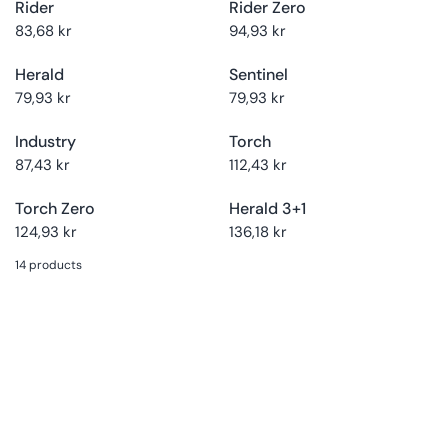
Rider
Rider Zero
Vælg
Køb nu
Vælg
Køb nu
størrelse
størrelse
83,68 kr
94,93 kr
Herald
Sentinel
Vælg
Køb nu
Vælg
Køb nu
størrelse
størrelse
79,93 kr
79,93 kr
Industry
Torch
Vælg
Køb nu
Vælg
Køb nu
størrelse
størrelse
87,43 kr
112,43 kr
Torch Zero
Herald 3+1
124,93 kr
136,18 kr
14 products