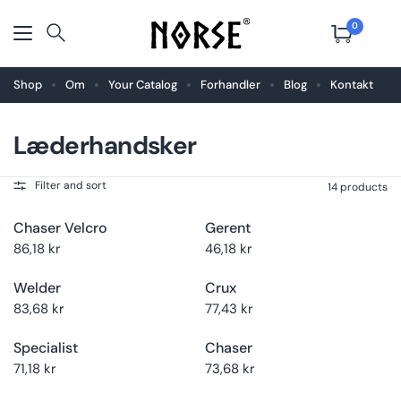
0
Shop
Om
Your Catalog
Forhandler
Blog
Kontakt
Læderhandsker
Vælg
Køb nu
Vælg
Køb nu
størrelse
størrelse
Filter and sort
14 products
Chaser Velcro
Gerent
Vælg
Køb nu
Vælg
Køb nu
størrelse
størrelse
86,18 kr
46,18 kr
Welder
Crux
Vælg
Køb nu
Vælg
Køb nu
størrelse
størrelse
83,68 kr
77,43 kr
Specialist
Chaser
Vælg
Køb nu
Vælg
Køb nu
størrelse
størrelse
71,18 kr
73,68 kr